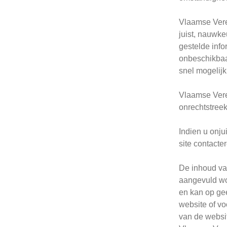
Vlaamse Veren
juist, nauwke
gestelde info
onbeschikbaa
snel mogelijk 
Vlaamse Vere
onrechtstreek
Indien u onju
site contacte
De inhoud van
aangevuld wo
en kan op gee
website of vo
van de websi