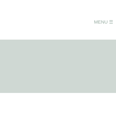
Over VVOR
MENU
Lid worden
Activiteiten
Archief
Opleidingen
Publicaties
Webinars
Contact
Account