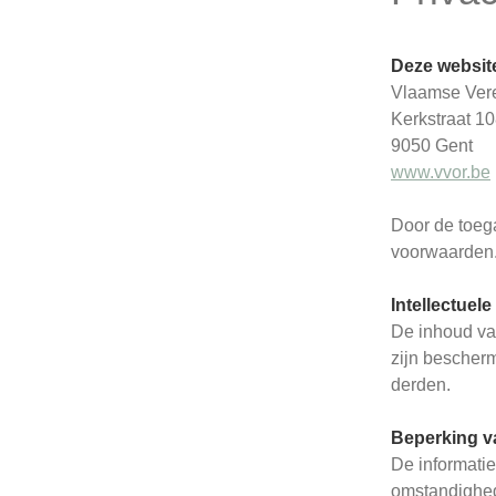
Deze websit
Vlaamse Vere
Kerkstraat 1
9050 Gent
www.vvor.be
Door de toega
voorwaarden
Intellectue
De inhoud van
zijn bescher
derden.
Beperking v
De informatie
omstandighede