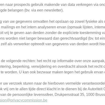
en naar prospects gebruik makende van data verkregen via ond
gde belangen (bv. via een newsletter).
 van uw gegevens omvatten het opslaan op zowel fysieke als dig
 mailings en het intern analyseren ervan (opmaak lijsten, inter
t vrij te geven aan derden zonder de expliciete toestemming van d
ens worden niet langer bewaard dan gerechtvaardigd (bv. tot ei
zelf als verwerker optreedt van gegevens van derden wordt h
 de volgende rechten: het recht op informatie over onze aanpak
etering, beperking, verwijdering en overdracht alsook het recht
te worden. U kan ook bezwaar maken tegen het gebruik ervan o
er uw verzoek sturen naar de hierboven vermelde verantwoordel
ok vrij om te allen tijde direct klacht in te dienen bij de Autor
an de persoonlijke levenssfeer, Drukpersstraat 35, 1000 Brusse
sion@privacycommission.be