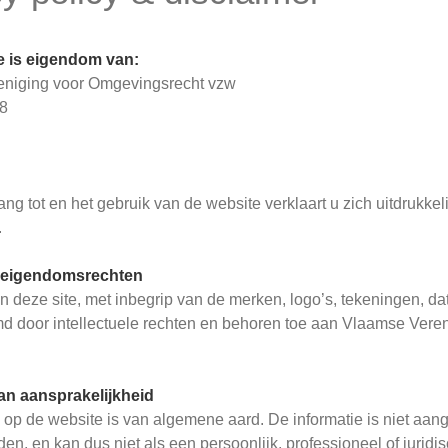
e is eigendom van:
niging voor Omgevingsrecht vzw
08
ng tot en het gebruik van de website verklaart u zich uitdrukk
.
le eigendomsrechten
 deze site, met inbegrip van de merken, logo’s, tekeningen, dat
md door intellectuele rechten en behoren toe aan Vlaamse Ver
an aansprakelijkheid
 op de website is van algemene aard. De informatie is niet aang
n, en kan dus niet als een persoonlijk, professioneel of juri