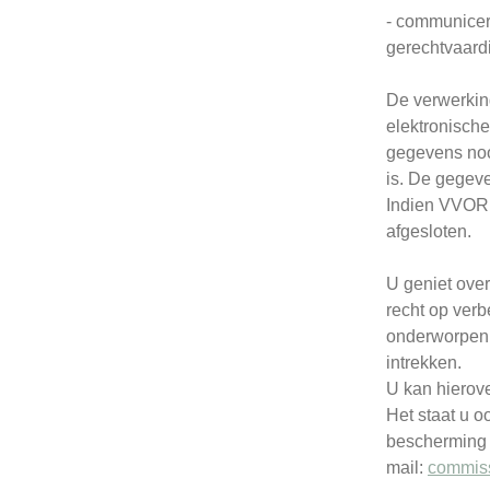
- communicer
gerechtvaardi
De verwerking
elektronische
gegevens nooi
is. De gegev
Indien VVOR 
afgesloten.
U geniet over
recht op verb
onderworpen 
intrekken.
U kan hierov
Het staat u o
bescherming v
mail:
commis