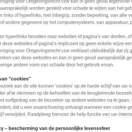
iging voor Omgevingsrecht vzw kan in geen geval tegenover wie
aansprakelijk worden gesteld voor schade te wijten aan het geb
n links of hyperlinks, met inbegrip, zonder beperking, van alle
of andere gegevens op het computersysteem, van apparatuur, p
n hyperlinks bevatten naar websites of pagina's van derden, of
r deze websites of pagina’s impliceert op geen enkele wijze ee
iging voor Omgevingsrecht vzw verklaart uitdrukkelijk dat zij
rken van deze websites en kan in geen geval aansprakelijk g
 enige andere vorm van schade door het gebruik ervan.
 van “cookies”
ezoek aan de site kunnen 'cookies' op de harde schijf van uw c
eter af te stemmen op de behoeften van de terugkerende bezoeke
et surfgedrag van de bezoeker op andere websites na te gaan. U
ndert, dat u een waarschuwing ontvangt wanneer een cookie geï
jf verwijdert. Raadpleeg hiervoor de help-functie van uw intern
cy – bescherming van de persoonlijke levenssfeer