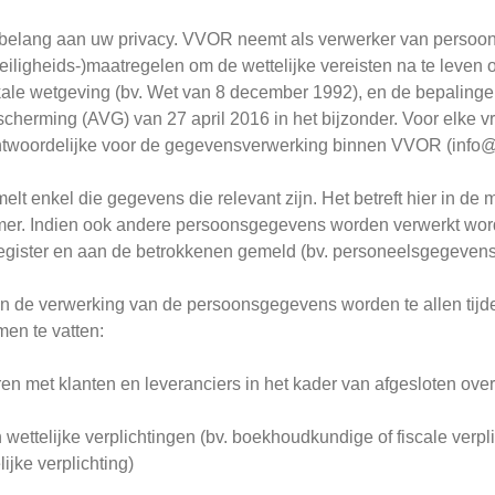
elang aan uw privacy. VVOR neemt als verwerker van persoons
eiligheids-)maatregelen om de wettelijke vereisten na te leve
kale wetgeving (bv. Wet van 8 december 1992), en de bepalin
erming (AVG) van 27 april 2016 in het bijzonder. Voor elke vra
ntwoordelijke voor de gegevensverwerking binnen VVOR (info@vv
t enkel die gegevens die relevant zijn. Het betreft hier in de
er. Indien ook andere persoonsgegevens worden verwerkt wordt d
egister en aan de betrokkenen gemeld (bv. personeelsgegevens
 de verwerking van de persoonsgegevens worden te allen tijde i
men te vatten:
n met klanten en leveranciers in het kader van afgesloten over
 wettelijke verplichtingen (bv. boekhoudkundige of fiscale verpli
lijke verplichting)