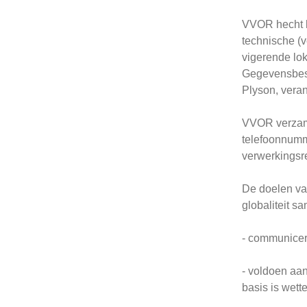
VVOR hecht b
technische (v
vigerende lo
Gegevensbesch
Plyson, vera
VVOR verzamel
telefoonnumm
verwerkingsr
De doelen van
globaliteit sa
- communicere
- voldoen aan
basis is wette