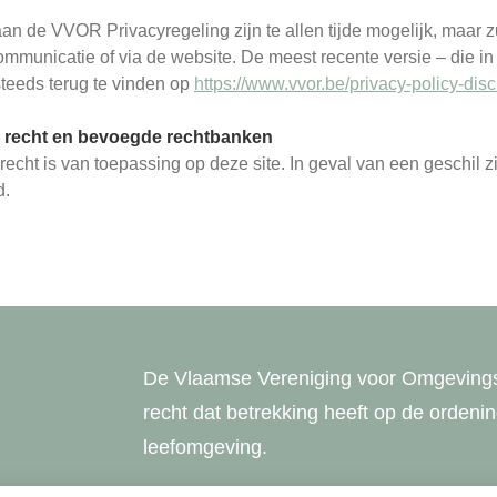
aan de VVOR Privacyregeling zijn te allen tijde mogelijk, maa
ommunicatie of via de website. De meest recente versie – die in
steeds terug te vinden op
https://www.vvor.be/privacy-policy-dis
k recht en bevoegde rechtbanken
recht is van toepassing op deze site. In geval van een geschil 
d.
De Vlaamse Vereniging voor Omgevingsr
recht dat betrekking heeft op de orden
leefomgeving.