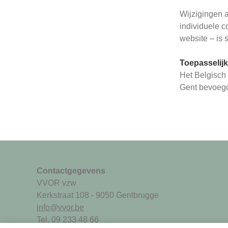
Wijzigingen 
individuele c
website – is 
Toepasselij
Het Belgisch 
Gent bevoeg
Contactgegevens
VVOR vzw
Kerkstraat 108 - 9050 Gentbrugge
info@vvor.be
Tel. 09 233 48 66