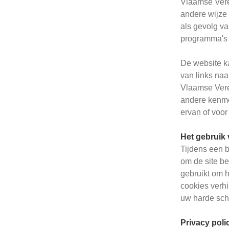
Vlaamse Veren
andere wijze 
als gevolg va
programma's 
De website ka
van links naa
Vlaamse Veren
andere kenme
ervan of voor
Het gebruik
Tijdens een b
om de site b
gebruikt om h
cookies verhi
uw harde schi
Privacy poli