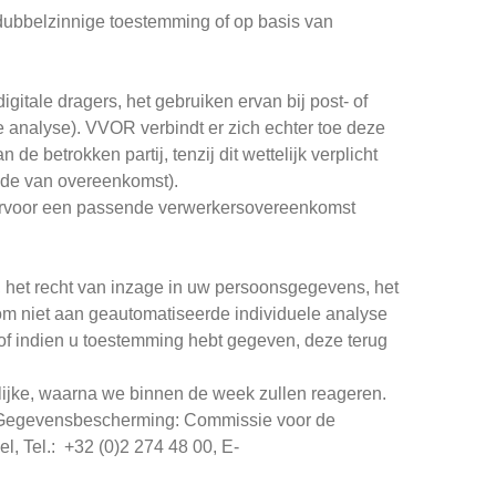
ubbelzinnige toestemming of op basis van
itale dragers, het gebruiken ervan bij post- of
ne analyse). VVOR verbindt er zich echter toe deze
e betrokken partij, tenzij dit wettelijk verplicht
nde van overeenkomst).
iervoor een passende verwerkersovereenkomst
, het recht van inzage in uw persoonsgegevens, het
 om niet aan geautomatiseerde individuele analyse
f indien u toestemming hebt gegeven, deze terug
ijke, waarna we binnen de week zullen reageren.
iteit Gegevensbescherming: Commissie voor de
l, Tel.: +32 (0)2 274 48 00, E-